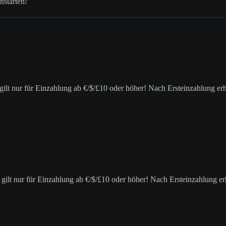
hstarten!
lt nur für Einzahlung ab €/$/£10 oder höher! Nach Ersteinzahlung erha
lt nur für Einzahlung ab €/$/£10 oder höher! Nach Ersteinzahlung erh