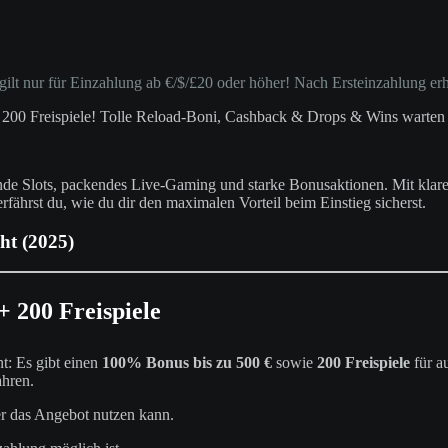
lt nur für Einzahlung ab €/$/£20 oder höher! Nach Ersteinzahlung erha
00 Freispiele! Tolle Reload-Boni, Cashback & Drops & Wins warten 
nde Slots, packendes Live-Gaming und starke Bonusaktionen. Mit klare
rfährst du, wie du dir den maximalen Vorteil beim Einstieg sicherst.
ht (2025)
 200 Freispiele
t: Es gibt einen
100% Bonus bis zu 500 €
sowie
200 Freispiele
für a
ahren.
ler das Angebot nutzen kann.