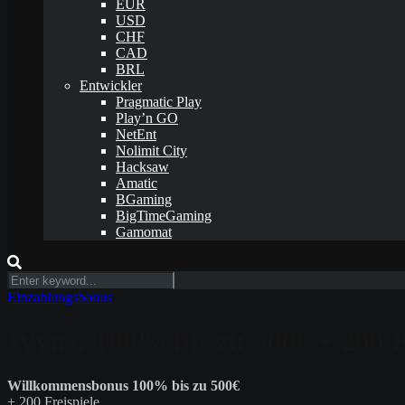
EUR
USD
CHF
CAD
BRL
Entwickler
Pragmatic Play
Play’n GO
NetEnt
Nolimit City
Hacksaw
Amatic
BGaming
BigTimeGaming
Gamomat
Einzahlungsbonus
Wyns: 100% bis zu 500€ + 200 F
Willkommensbonus 100% bis zu 500€
+ 200 Freispiele