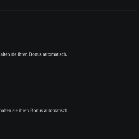
lten sie ihren Bonus automatisch.
alten sie ihren Bonus automatisch.