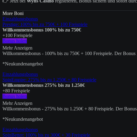
👉 Jetzt bei
Wyns Casino
registrieren, Bonus sichern und sofort durc
More Boni
Einzahlungsbonus
Prestige: 100% bis zu 750€ + 100 Freispiele
Willkommensbonus 100% bis zu 750€
+100 Freispiele
Bonus holen
Mehr Anzeigen
Willkommensbonus - 100% bis zu 750€ + 100 Freispiele. Der Bonus gi
*Neukundenangebot
Einzahlungsbonus
SpinEmpire: 275% bis zu 1.250€ + 80 Freispiele
Willkommensbonus 275% bis zu 1.250€
+80 Freispiele
Bonus holen
Mehr Anzeigen
Willkommensbonus - 275% bis zu 1.250€ + 80 Freispiele. Der Bonus gi
*Neukundenangebot
Einzahlungsbonus
SpinBetter: 100% bis zu 300€ + 30 Freispiele