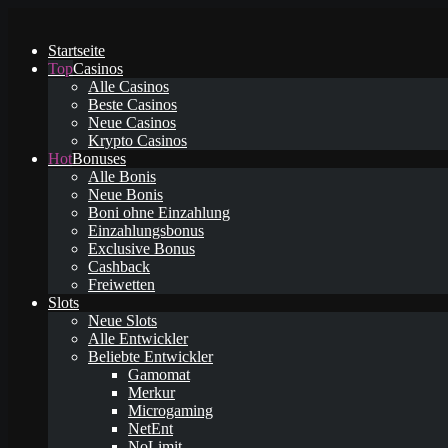
Startseite
Casinos
Alle Casinos
Beste Casinos
Neue Casinos
Krypto Casinos
Bonuses
Alle Bonis
Neue Bonis
Boni ohne Einzahlung
Einzahlungsbonus
Exclusive Bonus
Cashback
Freiwetten
Slots
Neue Slots
Alle Entwickler
Beliebte Entwickler
Gamomat
Merkur
Microgaming
NetEnt
NoLimit