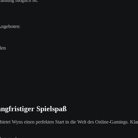
ahlung möglich ist.
Angeboten:
len
ngfristiger Spielspaß
bietet Wyns einen perfekten Start in die Welt des Online-Gamings. Kl