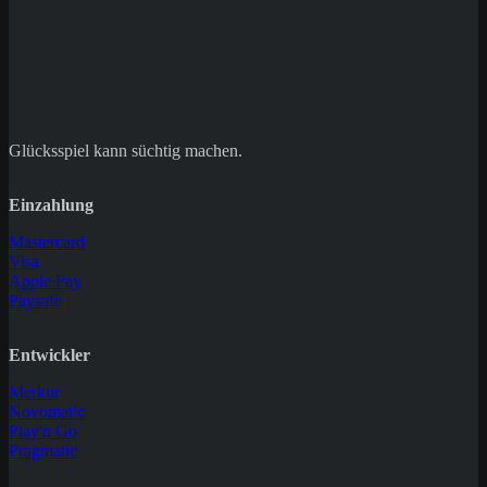
Glücksspiel kann süchtig machen.
Einzahlung
Mastercard
Visa
Apple Pay
Paysafe
Entwickler
Merkur
Novomatic
Play'n Go
Pragmatic