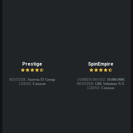
Save my name, email, and website in this
browser for the next time I comment.
Prestige
SpinEmpire
BESITZER:
Aurevia IT Group
JAHRESUMSATZ:
10.000.000€
LIZENZ:
Curacao
BESITZER:
GBL Solutions N.V.
LIZENZ:
Curacao