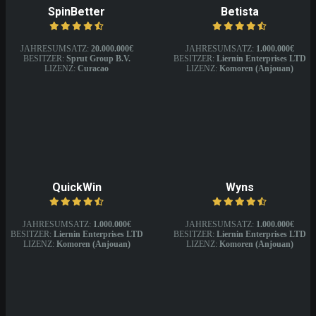
SpinBetter
Betista
JAHRESUMSATZ:
20.000.000€
JAHRESUMSATZ:
1.000.000€
BESITZER:
Sprut Group B.V.
BESITZER:
Liernin Enterprises LTD
LIZENZ:
Curacao
LIZENZ:
Komoren (Anjouan)
QuickWin
Wyns
JAHRESUMSATZ:
1.000.000€
JAHRESUMSATZ:
1.000.000€
BESITZER:
Liernin Enterprises LTD
BESITZER:
Liernin Enterprises LTD
LIZENZ:
Komoren (Anjouan)
LIZENZ:
Komoren (Anjouan)