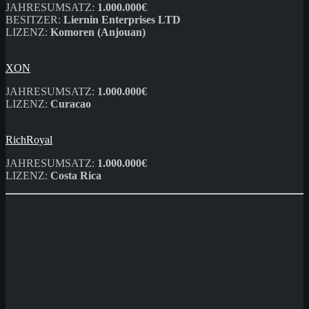
JAHRESUMSATZ:
1.000.000€
BESITZER:
Liernin Enterprises LTD
LIZENZ:
Komoren (Anjouan)
XON
JAHRESUMSATZ:
1.000.000€
LIZENZ:
Curacao
RichRoyal
JAHRESUMSATZ:
1.000.000€
LIZENZ:
Costa Rica