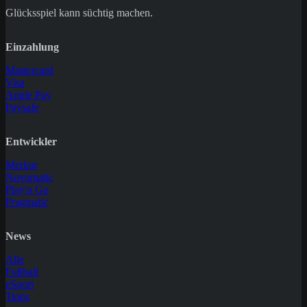
Glücksspiel kann süchtig machen.
Einzahlung
Mastercard
Visa
Apple Pay
Paysafe
Entwickler
Merkur
Novomatic
Play'n Go
Pragmatic
News
Alle
Fußball
eSport
Tipps