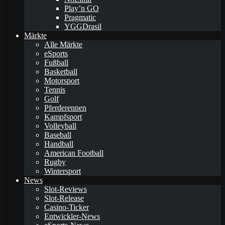
Play’n GO
Pragmatic
YGGDrasil
Märkte
Alle Märkte
eSports
Fußball
Basketball
Motorsport
Tennis
Golf
Pferderennen
Kampfsport
Volleyball
Baseball
Handball
American Football
Rugby
Wintersport
News
Slot-Reviews
Slot-Release
Casino-Ticker
Entwickler-News