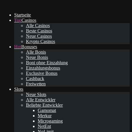
Startseite
Casinos
Alle Casinos
Beste Casinos
Neue Casinos
Krypto Casinos
Bonuses
Alle Bonis
Neue Bonis
Boni ohne Einzahlung
Einzahlungsbonus
Exclusive Bonus
Cashback
Freiwetten
Slots
Neue Slots
Alle Entwickler
Beliebte Entwickler
Gamomat
Merkur
Microgaming
NetEnt
NoLimit