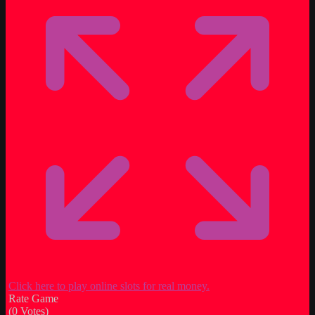
Click here to play online slots for real money.
Rate Game
(
0
Votes)