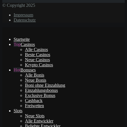
© Copyright 2025
Impressum
Datenschutz
Startseite
Casinos
Alle Casinos
Beste Casinos
Neue Casinos
Krypto Casinos
Bonuses
Alle Bonis
Neue Bonis
Boni ohne Einzahlung
Einzahlungsbonus
Exclusive Bonus
Cashback
Freiwetten
Slots
Neue Slots
Alle Entwickler
Beliebte Entwickler