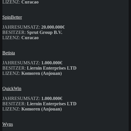
LIZENZ:
Curacao
SpinBetter
JAHRESUMSATZ:
20.000.000€
BESITZER:
Sprut Group B.V.
LIZENZ:
Curacao
Betista
JAHRESUMSATZ:
1.000.000€
BESITZER:
Liernin Enterprises LTD
LIZENZ:
Komoren (Anjouan)
QuickWin
JAHRESUMSATZ:
1.000.000€
BESITZER:
Liernin Enterprises LTD
LIZENZ:
Komoren (Anjouan)
Wyns