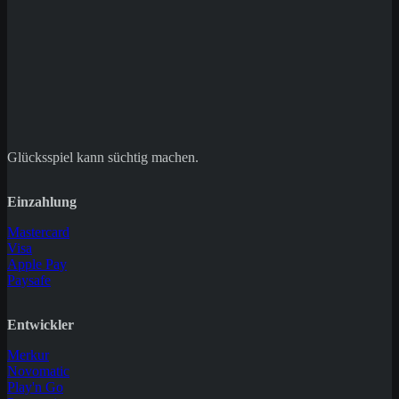
Glücksspiel kann süchtig machen.
Einzahlung
Mastercard
Visa
Apple Pay
Paysafe
Entwickler
Merkur
Novomatic
Play'n Go