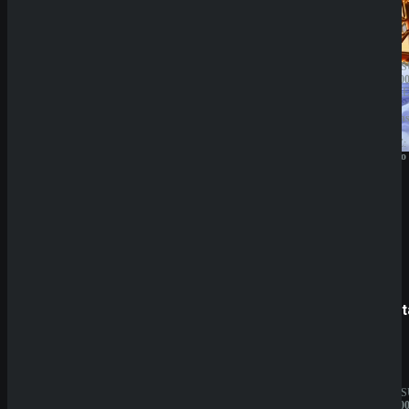
BESITZER:
JAHRES
Aurevia
10.000.0
IT
BESITZE
Group
GBL
LIZENZ:
Solution
Curacao
N.V.
LIZENZ:
Curacao
SpinBetter
Betist
JAHRESUMSATZ:
JAHRES
20.000.000€
1.000.00