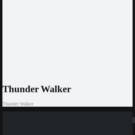
USD
CHF
CAD
BRL
Entwickler
Pragmatic Play
Play’n GO
NetEnt
Nolimit City
Hacksaw
Amatic
BGaming
BigTimeGaming
Gamomat
Thunder Walker
Thunder Walker
Suchen