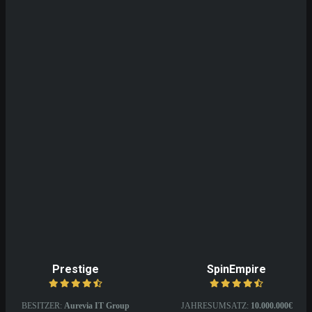
Save my name, email, and website in this
browser for the next time I comment.
Prestige
SpinEmpire
BESITZER:
Aurevia IT Group
JAHRESUMSATZ:
10.000.000€