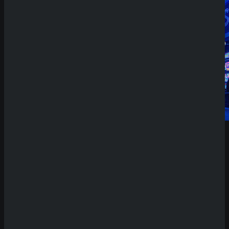
Try Demo
Schreibe einen Kommentar
Deine E-Mail-Adresse wird nicht veröffentlicht.
Erforderliche Felder sind mit
*
markiert