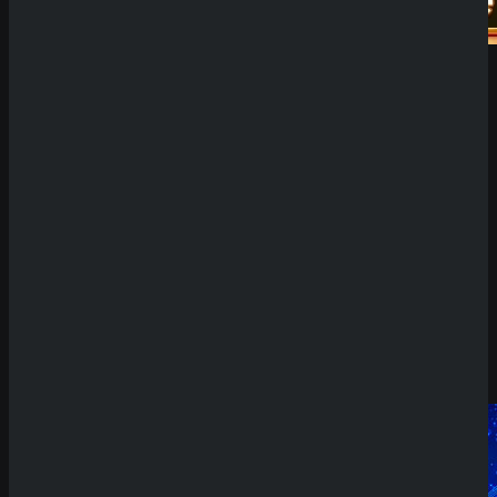
Try Demo
Try Demo