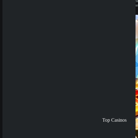
Submit
Komoren
Komore
(Anjouan)
(Anjoua
Click here to play online slots for real money.
Try Our Featured Games
Aktuelles
Casino Prestige
Zahlungsmethoden
Analyse
18. Mai 2026
SpinEmpire Casino
Review
8. Januar 2026
SpinBetter Casino
Review
20. Dezember
2025
Wyns Casino Revie
30. September
2025
Top Casinos