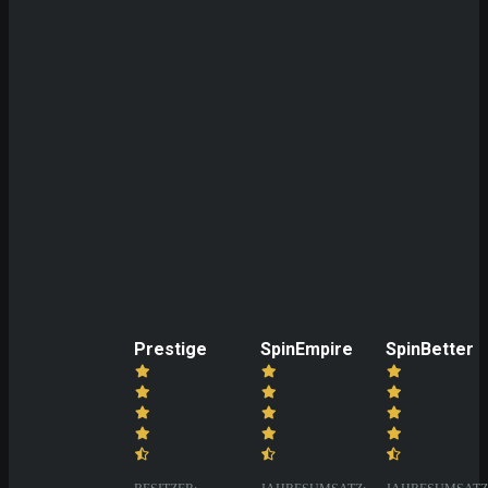
Save my name, email, and website in this
browser for the next time I comment.
Prestige
SpinEmpire
SpinBetter