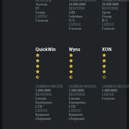
BESITZER:
JAHRESUMSATZ:
JAHRESUMSATZ
Aurevia
10.000.000€
20.000.000€
IT
BESITZER:
BESITZER:
Group
GBL
Sprut
LIZENZ:
Solutions
Group
Curacao
N.V.
B.V.
LIZENZ:
LIZENZ:
Curacao
Curacao
QuickWin
Wyns
XON
JAHRESUMSATZ:
JAHRESUMSATZ:
JAHRESUMSATZ
1.000.000€
1.000.000€
1.000.000€
BESITZER:
BESITZER:
LIZENZ:
Liernin
Liernin
Curacao
Enterprises
Enterprises
LTD
LTD
LIZENZ:
LIZENZ:
Komoren
Komoren
(Anjouan)
(Anjouan)