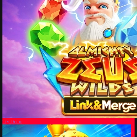
Try Demo