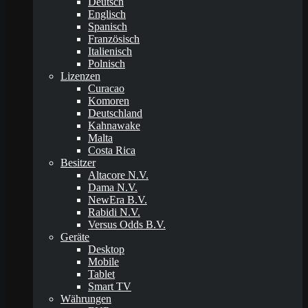
Deutsch
Englisch
Spanisch
Französisch
Italienisch
Polnisch
Lizenzen
Curacao
Komoren
Deutschland
Kahnawake
Malta
Costa Rica
Besitzer
Altacore N.V.
Dama N.V.
NewEra B.V.
Rabidi N.V.
Versus Odds B.V.
Geräte
Desktop
Mobile
Tablet
Smart TV
Währungen