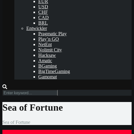
EUR
USD
CHF
CAD
BRL
Entwickler
Pragmatic Play
Play’n GO
NetEnt
Nolimit City
Hacksaw
Amatic
BGaming
BigTimeGaming
Gamomat
Sea of Fortune
Sea of Fortune