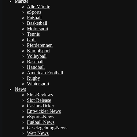
Märkte
Alle Märkte
eSports
Fußball
Basketball
Motorsport
Tennis
Golf
Pferderennen
Kampfsport
Volleyball
Baseball
Handball
American Football
Rugby
Wintersport
News
Slot-Reviews
Slot-Release
Casino-Ticker
Entwickler-News
eSports-News
Fußball-News
Gesetzgebung-News
Wett-News