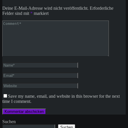
Deine E-Mail-Adresse wird nicht veröffentlicht.
Erforderliche
Felder sind mit
*
markiert
Save my name, email, and website in this browser for the next
time I comment.
Suchen
Suchen