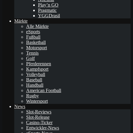
Play’n GO
Pragmatic
YGGDrasil
Märkte
Alle Märkte
eSports
Fußball
Basketball
Motorsport
Tennis
Golf
Pferderennen
Kampfsport
Volleyball
Baseball
Handball
American Football
Rugby
Wintersport
News
Slot-Reviews
Slot-Release
Casino-Ticker
Entwickler-News