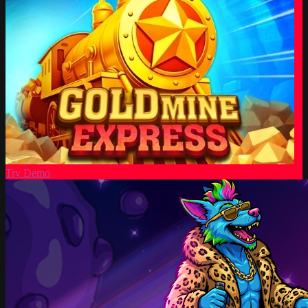
Try Demo