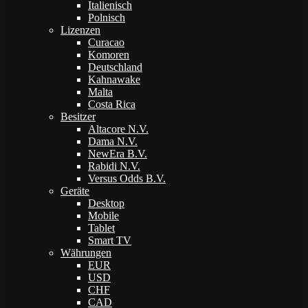
Italienisch
Polnisch
Lizenzen
Curacao
Komoren
Deutschland
Kahnawake
Malta
Costa Rica
Besitzer
Altacore N.V.
Dama N.V.
NewEra B.V.
Rabidi N.V.
Versus Odds B.V.
Geräte
Desktop
Mobile
Tablet
Smart TV
Währungen
EUR
USD
CHF
CAD