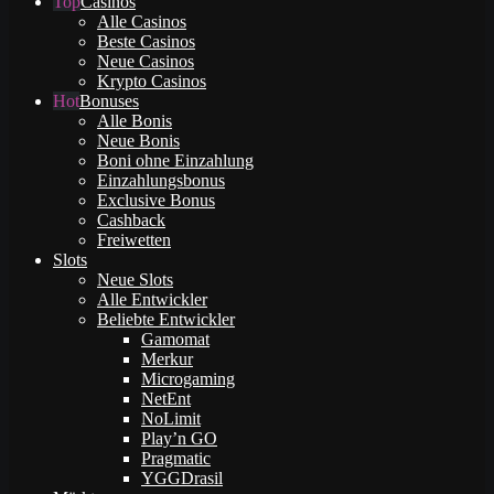
Casinos
Alle Casinos
Beste Casinos
Neue Casinos
Krypto Casinos
Bonuses
Alle Bonis
Neue Bonis
Boni ohne Einzahlung
Einzahlungsbonus
Exclusive Bonus
Cashback
Freiwetten
Slots
Neue Slots
Alle Entwickler
Beliebte Entwickler
Gamomat
Merkur
Microgaming
NetEnt
NoLimit
Play’n GO
Pragmatic
YGGDrasil