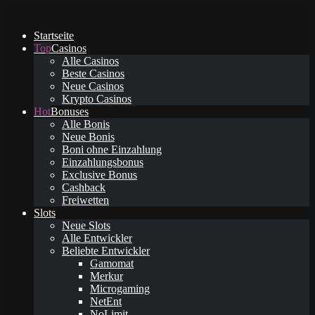
Startseite
Casinos
Alle Casinos
Beste Casinos
Neue Casinos
Krypto Casinos
Bonuses
Alle Bonis
Neue Bonis
Boni ohne Einzahlung
Einzahlungsbonus
Exclusive Bonus
Cashback
Freiwetten
Slots
Neue Slots
Alle Entwickler
Beliebte Entwickler
Gamomat
Merkur
Microgaming
NetEnt
NoLimit