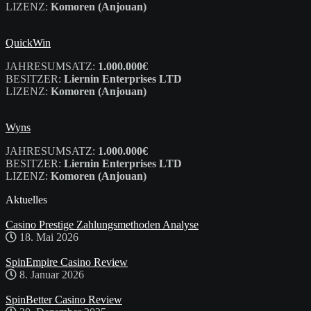
LIZENZ:
Komoren (Anjouan)
QuickWin
JAHRESUMSATZ:
1.000.000€
BESITZER:
Liernin Enterprises LTD
LIZENZ:
Komoren (Anjouan)
Wyns
JAHRESUMSATZ:
1.000.000€
BESITZER:
Liernin Enterprises LTD
LIZENZ:
Komoren (Anjouan)
Aktuelles
Casino Prestige Zahlungsmethoden Analyse
18. Mai 2026
SpinEmpire Casino Review
8. Januar 2026
SpinBetter Casino Review