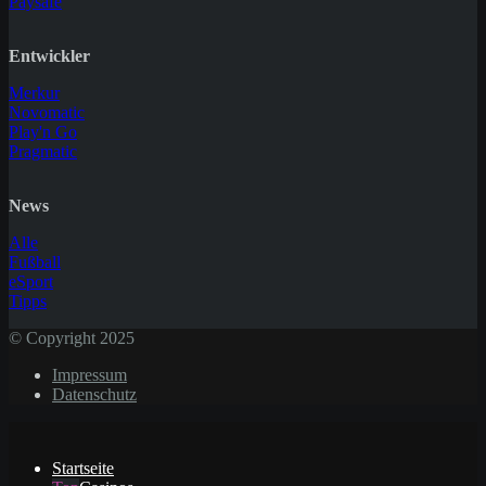
Paysafe
Entwickler
Merkur
Novomatic
Play'n Go
Pragmatic
News
Alle
Fußball
eSport
Tipps
© Copyright 2025
Impressum
Datenschutz
Startseite