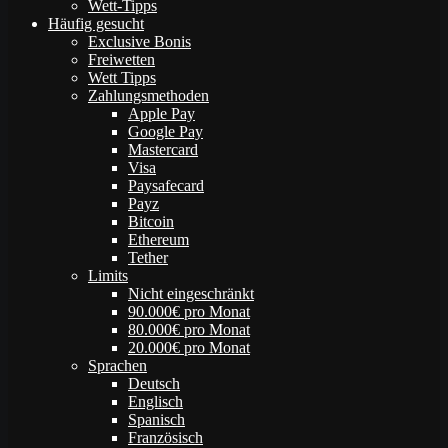
Wett-Tipps
Häufig gesucht
Exclusive Bonis
Freiwetten
Wett Tipps
Zahlungsmethoden
Apple Pay
Google Pay
Mastercard
Visa
Paysafecard
Payz
Bitcoin
Ethereum
Tether
Limits
Nicht eingeschränkt
90.000€ pro Monat
80.000€ pro Monat
20.000€ pro Monat
Sprachen
Deutsch
Englisch
Spanisch
Französisch