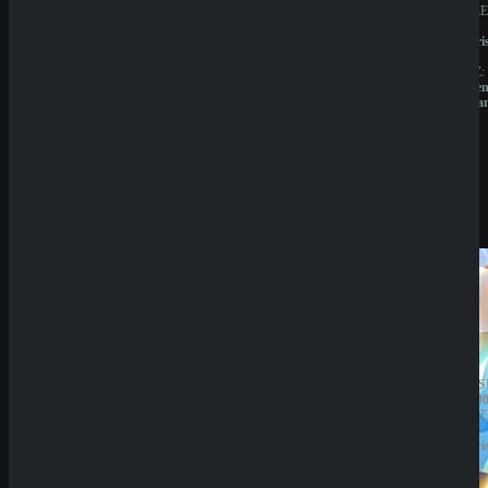
Play for Free
BESITZER:
BESITZE
Sprut
Liernin
Group
Enterpri
B.V.
LTD
Having issues with
Rapunzel
?
LIZENZ:
LIZENZ:
Curacao
Komore
(Anjoua
Submit
Click here to play online slots for real money.
Try Our Featured Games
QuickWin
Wyns
JAHRESUMSATZ:
JAHRES
1.000.000€
1.000.00
BESITZER:
BESITZE
Liernin
Liernin
Enterprises
Enterpri
LTD
LTD
LIZENZ:
LIZENZ: