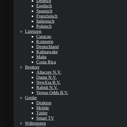
Deutsch
Englisch
Spanisch
Französisch
Italienisch
Polnisch
Lizenzen
Curacao
Komoren
Deutschland
Kahnawake
Malta
Costa Rica
Besitzer
Altacore N.V.
Dama N.V.
NewEra B.V.
Rabidi N.V.
Versus Odds B.V.
Geräte
Desktop
Mobile
Tablet
Smart TV
Währungen