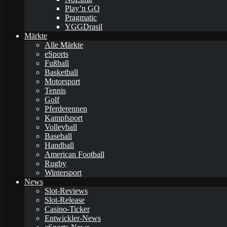
Play’n GO
Pragmatic
YGGDrasil
Märkte
Alle Märkte
eSports
Fußball
Basketball
Motorsport
Tennis
Golf
Pferderennen
Kampfsport
Volleyball
Baseball
Handball
American Football
Rugby
Wintersport
News
Slot-Reviews
Slot-Release
Casino-Ticker
Entwickler-News