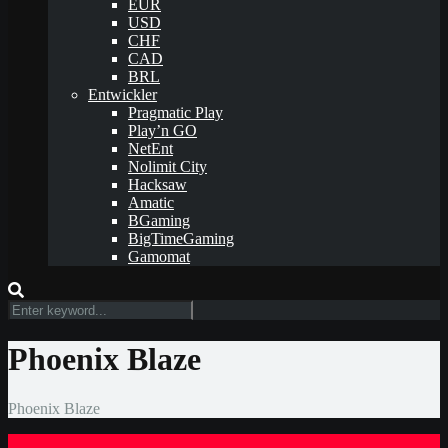
EUR
USD
CHF
CAD
BRL
Entwickler
Pragmatic Play
Play’n GO
NetEnt
Nolimit City
Hacksaw
Amatic
BGaming
BigTimeGaming
Gamomat
Phoenix Blaze
Phoenix Blaze