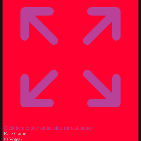
Click here to play online slots for real money.
Rate Game
(
0
Votes)