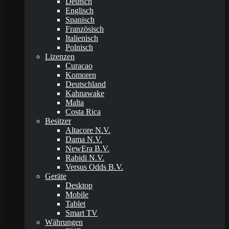
Deutsch
Englisch
Spanisch
Französisch
Italienisch
Polnisch
Lizenzen
Curacao
Komoren
Deutschland
Kahnawake
Malta
Costa Rica
Besitzer
Altacore N.V.
Dama N.V.
NewEra B.V.
Rabidi N.V.
Versus Odds B.V.
Geräte
Desktop
Mobile
Tablet
Smart TV
Währungen