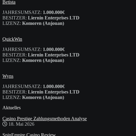
Betista
JAHRESUMSATZ:
1.000.000€
BESITZER:
Liernin Enterprises LTD
LIZENZ:
Komoren (Anjouan)
QuickWin
JAHRESUMSATZ:
1.000.000€
BESITZER:
Liernin Enterprises LTD
LIZENZ:
Komoren (Anjouan)
Wyns
JAHRESUMSATZ:
1.000.000€
BESITZER:
Liernin Enterprises LTD
LIZENZ:
Komoren (Anjouan)
Aktuelles
Casino Prestige Zahlungsmethoden Analyse
18. Mai 2026
SpinEmpire Casino Review