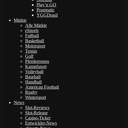
Play’n GO
Pragmatic
YGGDrasil
Märkte
Alle Märkte
eSports
Fußball
Basketball
Motorsport
Tennis
Golf
Pferderennen
Kampfsport
Volleyball
Baseball
Handball
American Football
Rugby
Wintersport
News
Slot-Reviews
Slot-Release
Casino-Ticker
Entwickler-News