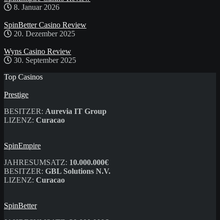
8. Januar 2026
SpinBetter Casino Review
20. Dezember 2025
Wyns Casino Review
30. September 2025
Top Casinos
Prestige
BESITZER:
Aurevia IT Group
LIZENZ:
Curacao
SpinEmpire
JAHRESUMSATZ:
10.000.000€
BESITZER:
GBL Solutions N.V.
LIZENZ:
Curacao
SpinBetter