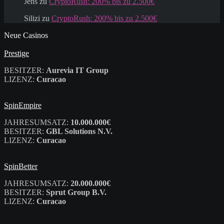
Jens
zu
CryptoRush: 200% bis zu 2.500€
Silizi
zu
CryptoRush: 200% bis zu 2.500€
Neue Casinos
Prestige
BESITZER:
Aurevia IT Group
LIZENZ:
Curacao
SpinEmpire
JAHRESUMSATZ:
10.000.000€
BESITZER:
GBL Solutions N.V.
LIZENZ:
Curacao
SpinBetter
JAHRESUMSATZ:
20.000.000€
BESITZER:
Sprut Group B.V.
LIZENZ:
Curacao