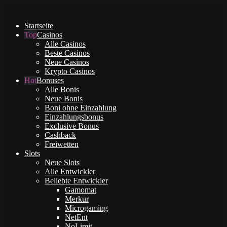
Startseite
Casinos
Alle Casinos
Beste Casinos
Neue Casinos
Krypto Casinos
Bonuses
Alle Bonis
Neue Bonis
Boni ohne Einzahlung
Einzahlungsbonus
Exclusive Bonus
Cashback
Freiwetten
Slots
Neue Slots
Alle Entwickler
Beliebte Entwickler
Gamomat
Merkur
Microgaming
NetEnt
NoLimit