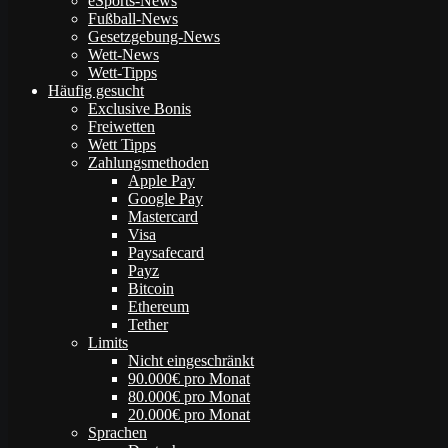
eSports-News
Fußball-News
Gesetzgebung-News
Wett-News
Wett-Tipps
Häufig gesucht
Exclusive Bonis
Freiwetten
Wett Tipps
Zahlungsmethoden
Apple Pay
Google Pay
Mastercard
Visa
Paysafecard
Payz
Bitcoin
Ethereum
Tether
Limits
Nicht eingeschränkt
90.000€ pro Monat
80.000€ pro Monat
20.000€ pro Monat
Sprachen