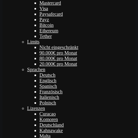
Mastercard
Visa
Paysafecard
Payz
Bitcoin
Ethereum
Tether
Limits
Nicht eingeschränkt
90.000€ pro Monat
80.000€ pro Monat
20.000€ pro Monat
Sprachen
Deutsch
Englisch
Spanisch
Französisch
Italienisch
Polnisch
Lizenzen
Curacao
Komoren
Deutschland
Kahnawake
Malta