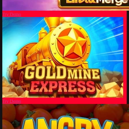
Try Demo
Try Demo