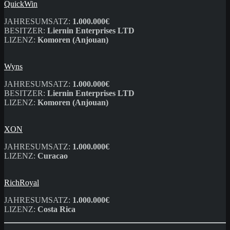
QuickWin
JAHRESUMSATZ:
1.000.000€
BESITZER:
Liernin Enterprises LTD
LIZENZ:
Komoren (Anjouan)
Wyns
JAHRESUMSATZ:
1.000.000€
BESITZER:
Liernin Enterprises LTD
LIZENZ:
Komoren (Anjouan)
XON
JAHRESUMSATZ:
1.000.000€
LIZENZ:
Curacao
RichRoyal
JAHRESUMSATZ:
1.000.000€
LIZENZ:
Costa Rica