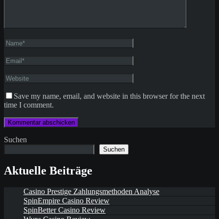
Save my name, email, and website in this browser for the next
time I comment.
Suchen
Suchen
Aktuelle Beiträge
Casino Prestige Zahlungsmethoden Analyse
SpinEmpire Casino Review
SpinBetter Casino Review