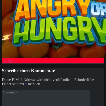
Try Demo
Schreibe einen Kommentar
Deine E-Mail-Adresse wird nicht veröffentlicht.
Erforderliche
Felder sind mit
*
markiert