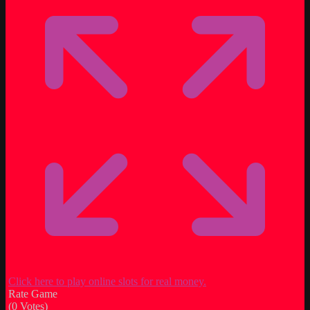
Click here to play online slots for real money.
Rate Game
(
0
Votes)