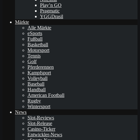
Play’n GO
Pragmatic
YGGDrasil
Märkte
Alle Märkte
eSports
Fußball
Basketball
Motorsport
Tennis
Golf
Pferderennen
Kampfsport
Volleyball
Baseball
Handball
American Football
Rugby
Wintersport
News
Slot-Reviews
Slot-Release
Casino-Ticker
Entwickler-News