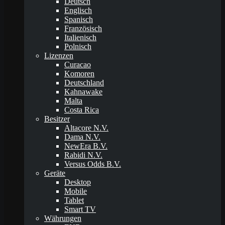
Deutsch
Englisch
Spanisch
Französisch
Italienisch
Polnisch
Lizenzen
Curacao
Komoren
Deutschland
Kahnawake
Malta
Costa Rica
Besitzer
Altacore N.V.
Dama N.V.
NewEra B.V.
Rabidi N.V.
Versus Odds B.V.
Geräte
Desktop
Mobile
Tablet
Smart TV
Währungen