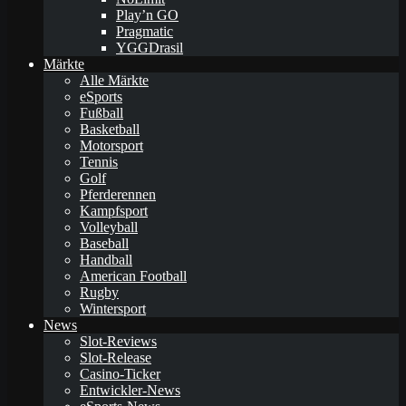
Play’n GO
Pragmatic
YGGDrasil
Märkte
Alle Märkte
eSports
Fußball
Basketball
Motorsport
Tennis
Golf
Pferderennen
Kampfsport
Volleyball
Baseball
Handball
American Football
Rugby
Wintersport
News
Slot-Reviews
Slot-Release
Casino-Ticker
Entwickler-News