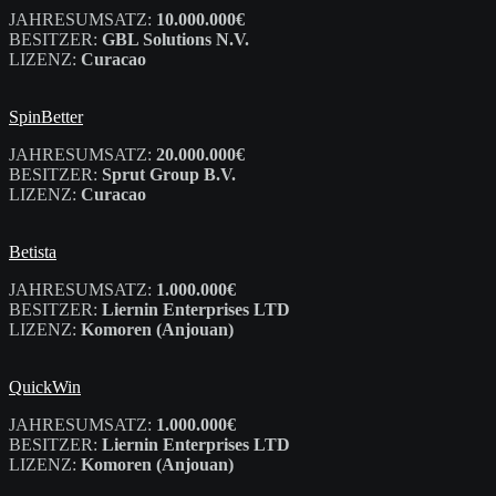
JAHRESUMSATZ:
10.000.000€
BESITZER:
GBL Solutions N.V.
LIZENZ:
Curacao
SpinBetter
JAHRESUMSATZ:
20.000.000€
BESITZER:
Sprut Group B.V.
LIZENZ:
Curacao
Betista
JAHRESUMSATZ:
1.000.000€
BESITZER:
Liernin Enterprises LTD
LIZENZ:
Komoren (Anjouan)
QuickWin
JAHRESUMSATZ:
1.000.000€
BESITZER:
Liernin Enterprises LTD
LIZENZ:
Komoren (Anjouan)