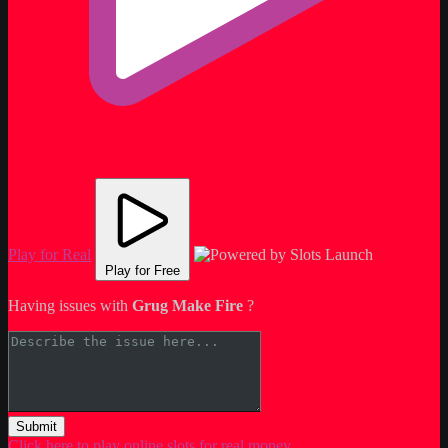
Play for Real
Play for Free
Having issues with
Grug Make Fire
?
Submit
Click here to play online slots for real money.