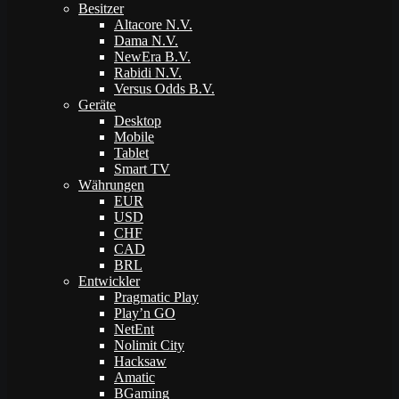
Besitzer
Altacore N.V.
Dama N.V.
NewEra B.V.
Rabidi N.V.
Versus Odds B.V.
Geräte
Desktop
Mobile
Tablet
Smart TV
Währungen
EUR
USD
CHF
CAD
BRL
Entwickler
Pragmatic Play
Play’n GO
NetEnt
Nolimit City
Hacksaw
Amatic
BGaming