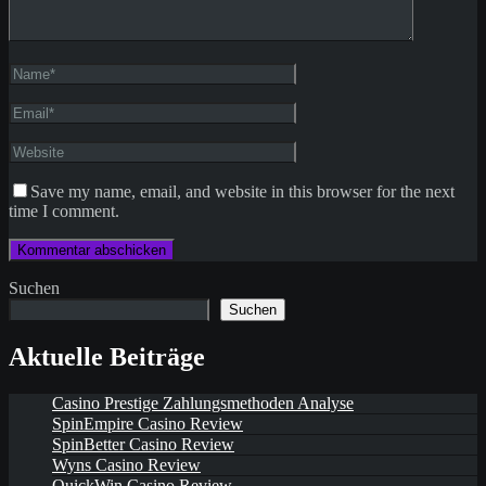
Save my name, email, and website in this browser for the next
time I comment.
Suchen
Suchen
Aktuelle Beiträge
Casino Prestige Zahlungsmethoden Analyse
SpinEmpire Casino Review
SpinBetter Casino Review
Wyns Casino Review
QuickWin Casino Review