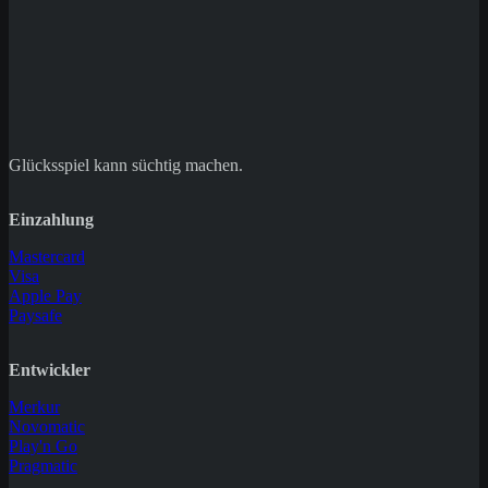
Glücksspiel kann süchtig machen.
Einzahlung
Mastercard
Visa
Apple Pay
Paysafe
Entwickler
Merkur
Novomatic
Play'n Go
Pragmatic