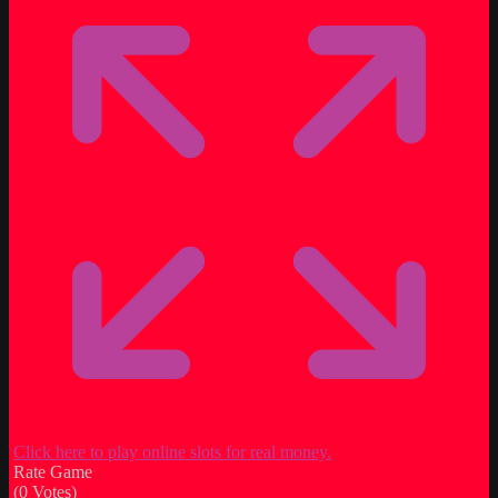
Click here to play online slots for real money.
Rate Game
(
0
Votes)