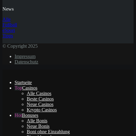
News
Alle
Fußball
eSport
Tipps
© Copyright 2025
Impressum
Datenschutz
Startseite
Casinos
Alle Casinos
Beste Casinos
Neue Casinos
Krypto Casinos
Bonuses
Alle Bonis
Neue Bonis
Boni ohne Einzahlung