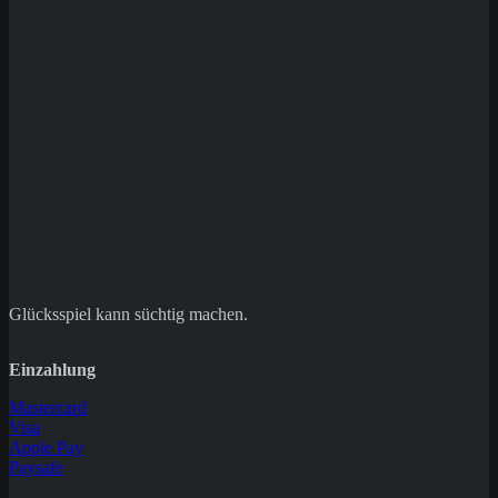
Glücksspiel kann süchtig machen.
Einzahlung
Mastercard
Visa
Apple Pay
Paysafe