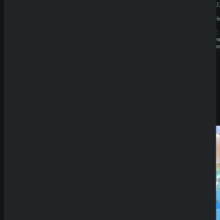
BESITZER:
BESITZE
Play for Real
Sprut
Liernin
Play for Free
Group
Enterpri
B.V.
LTD
LIZENZ:
LIZENZ:
Curacao
Komore
Having issues with
God of the Underworld
?
(Anjoua
Submit
Click here to play online slots for real money.
Try Our Featured Games
QuickWin
Wyns
JAHRESUMSATZ:
JAHRES
1.000.000€
1.000.00
BESITZER:
BESITZE
Liernin
Liernin
Enterprises
Enterpri
LTD
LTD
LIZENZ:
LIZENZ: