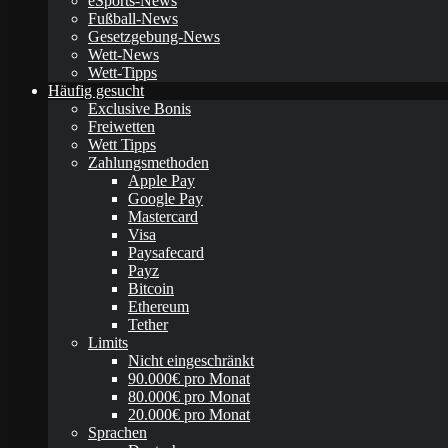
eSports-News
Fußball-News
Gesetzgebung-News
Wett-News
Wett-Tipps
Häufig gesucht
Exclusive Bonis
Freiwetten
Wett Tipps
Zahlungsmethoden
Apple Pay
Google Pay
Mastercard
Visa
Paysafecard
Payz
Bitcoin
Ethereum
Tether
Limits
Nicht eingeschränkt
90.000€ pro Monat
80.000€ pro Monat
20.000€ pro Monat
Sprachen