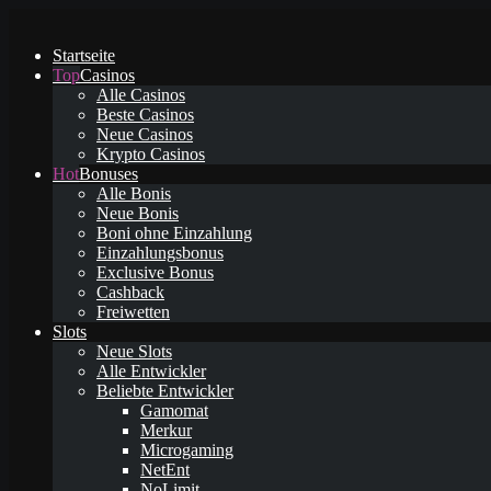
Startseite
Casinos
Alle Casinos
Beste Casinos
Neue Casinos
Krypto Casinos
Bonuses
Alle Bonis
Neue Bonis
Boni ohne Einzahlung
Einzahlungsbonus
Exclusive Bonus
Cashback
Freiwetten
Slots
Neue Slots
Alle Entwickler
Beliebte Entwickler
Gamomat
Merkur
Microgaming
NetEnt
NoLimit