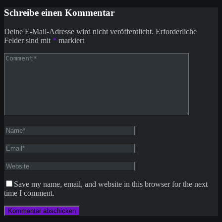
Schreibe einen Kommentar
Deine E-Mail-Adresse wird nicht veröffentlicht.
Erforderliche
Felder sind mit
*
markiert
Save my name, email, and website in this browser for the next
time I comment.