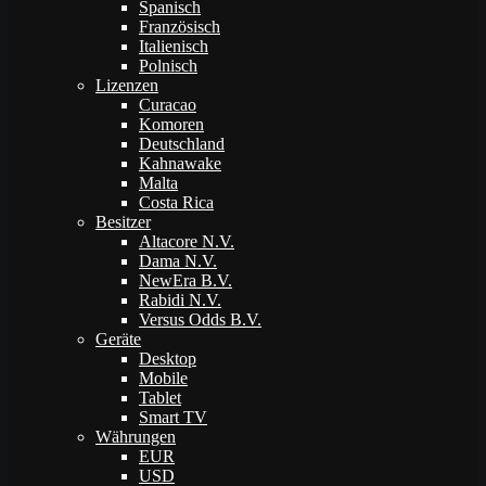
Spanisch
Französisch
Italienisch
Polnisch
Lizenzen
Curacao
Komoren
Deutschland
Kahnawake
Malta
Costa Rica
Besitzer
Altacore N.V.
Dama N.V.
NewEra B.V.
Rabidi N.V.
Versus Odds B.V.
Geräte
Desktop
Mobile
Tablet
Smart TV
Währungen
EUR
USD