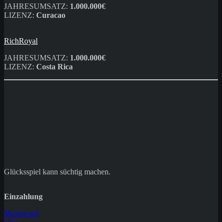
JAHRESUMSATZ:
1.000.000€
LIZENZ:
Curacao
RichRoyal
JAHRESUMSATZ:
1.000.000€
LIZENZ:
Costa Rica
Glücksspiel kann süchtig machen.
Einzahlung
Mastercard