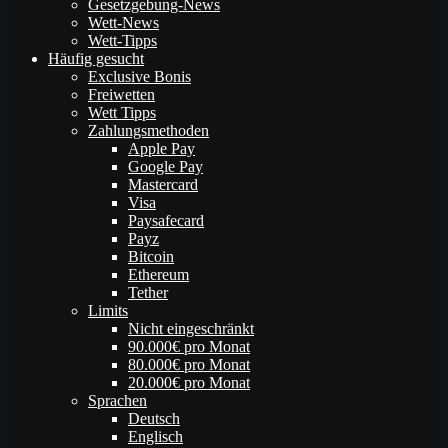
Gesetzgebung-News
Wett-News
Wett-Tipps
Häufig gesucht
Exclusive Bonis
Freiwetten
Wett Tipps
Zahlungsmethoden
Apple Pay
Google Pay
Mastercard
Visa
Paysafecard
Payz
Bitcoin
Ethereum
Tether
Limits
Nicht eingeschränkt
90.000€ pro Monat
80.000€ pro Monat
20.000€ pro Monat
Sprachen
Deutsch
Englisch