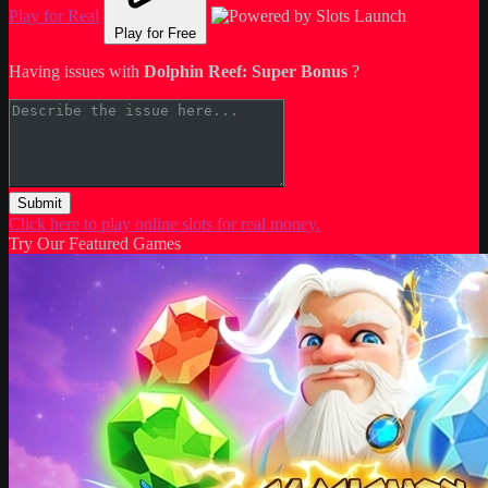
Play for Real
Play for Free
Having issues with
Dolphin Reef: Super Bonus
?
Submit
Click here to play online slots for real money.
Try Our Featured Games