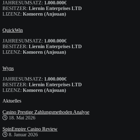
JAHRESUMSATZ:
1.000.000€
BESITZER:
Liernin Enterprises LTD
LIZENZ:
Komoren (Anjouan)
QuickWin
JAHRESUMSATZ:
1.000.000€
BESITZER:
Liernin Enterprises LTD
LIZENZ:
Komoren (Anjouan)
Wyns
JAHRESUMSATZ:
1.000.000€
BESITZER:
Liernin Enterprises LTD
LIZENZ:
Komoren (Anjouan)
Aktuelles
Casino Prestige Zahlungsmethoden Analyse
18. Mai 2026
SpinEmpire Casino Review
8. Januar 2026