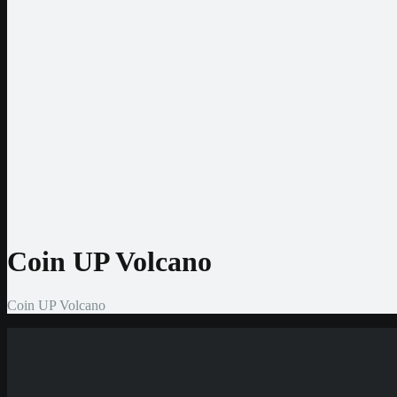
Entw
Coin UP Volcano
Coin UP Volcano