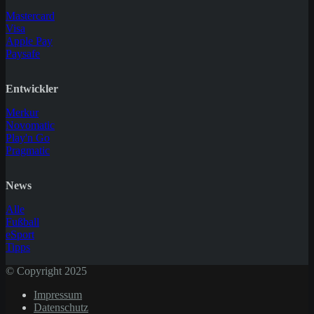
Mastercard
Visa
Apple Pay
Paysafe
Entwickler
Merkur
Novomatic
Play'n Go
Pragmatic
News
Alle
Fußball
eSport
Tipps
© Copyright 2025
Impressum
Datenschutz