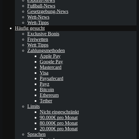
eSports-News
Fußball-News
Gesetzgebung-News
Wett-News
Wett-Tipps
Häufig gesucht
Exclusive Bonis
Freiwetten
Wett Tipps
Zahlungsmethoden
Apple Pay
Google Pay
Mastercard
Visa
Paysafecard
Payz
Bitcoin
Ethereum
Tether
Limits
Nicht eingeschränkt
90.000€ pro Monat
80.000€ pro Monat
20.000€ pro Monat
Sprachen