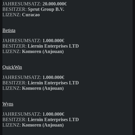
JAHRESUMSATZ:
20.000.000€
BESITZER:
Sprut Group B.V.
LIZENZ:
Curacao
Betista
JAHRESUMSATZ:
1.000.000€
BESITZER:
Liernin Enterprises LTD
LIZENZ:
Komoren (Anjouan)
QuickWin
JAHRESUMSATZ:
1.000.000€
BESITZER:
Liernin Enterprises LTD
LIZENZ:
Komoren (Anjouan)
Wyns
JAHRESUMSATZ:
1.000.000€
BESITZER:
Liernin Enterprises LTD
LIZENZ:
Komoren (Anjouan)