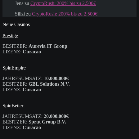
Jens
zu
CryptoRush: 200% bis zu 2.500€
Silizi
zu
CryptoRush: 200% bis zu 2.500€
Neue Casinos
Prestige
BESITZER:
Aurevia IT Group
LIZENZ:
Curacao
SpinEmpire
JAHRESUMSATZ:
10.000.000€
BESITZER:
GBL Solutions N.V.
LIZENZ:
Curacao
SpinBetter
JAHRESUMSATZ:
20.000.000€
BESITZER:
Sprut Group B.V.
LIZENZ:
Curacao