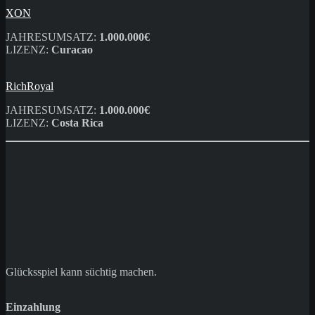
XON
JAHRESUMSATZ:
1.000.000€
LIZENZ:
Curacao
RichRoyal
JAHRESUMSATZ:
1.000.000€
LIZENZ:
Costa Rica
Glücksspiel kann süchtig machen.
Einzahlung