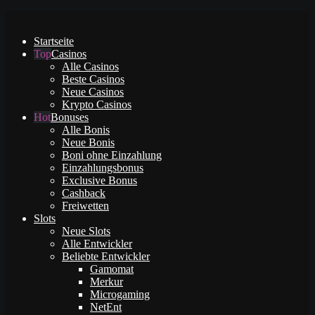
Startseite
Casinos
Alle Casinos
Beste Casinos
Neue Casinos
Krypto Casinos
Bonuses
Alle Bonis
Neue Bonis
Boni ohne Einzahlung
Einzahlungsbonus
Exclusive Bonus
Cashback
Freiwetten
Slots
Neue Slots
Alle Entwickler
Beliebte Entwickler
Gamomat
Merkur
Microgaming
NetEnt