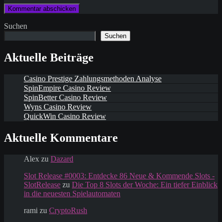
Suchen
Suchen
Aktuelle Beiträge
Casino Prestige Zahlungsmethoden Analyse
SpinEmpire Casino Review
SpinBetter Casino Review
Wyns Casino Review
QuickWin Casino Review
Aktuelle Kommentare
Alex
zu
Dazard
Slot Release #0003: Entdecke 86 Neue & Kommende Slots -
SlotRelease
zu
Die Top 8 Slots der Woche: Ein tiefer Einblick
in die neuesten Spielautomaten
rami
zu
CryptoRush