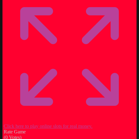
Click here to play online slots for real money.
Rate Game
(
0
Votes)