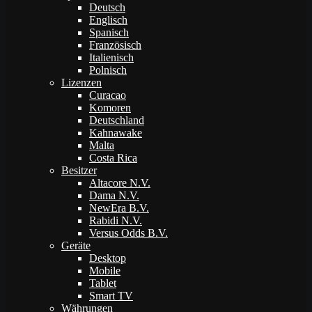
Deutsch
Englisch
Spanisch
Französisch
Italienisch
Polnisch
Lizenzen
Curacao
Komoren
Deutschland
Kahnawake
Malta
Costa Rica
Besitzer
Altacore N.V.
Dama N.V.
NewEra B.V.
Rabidi N.V.
Versus Odds B.V.
Geräte
Desktop
Mobile
Tablet
Smart TV
Währungen