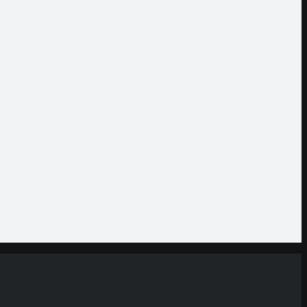
Suchen
Suchen
Aktuelle Beiträge