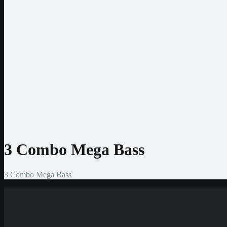
Entw
3 Combo Mega Bass
3 Combo Mega Bass