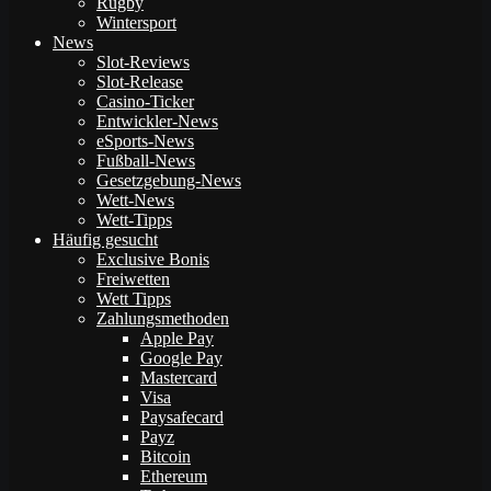
Rugby
Wintersport
News
Slot-Reviews
Slot-Release
Casino-Ticker
Entwickler-News
eSports-News
Fußball-News
Gesetzgebung-News
Wett-News
Wett-Tipps
Häufig gesucht
Exclusive Bonis
Freiwetten
Wett Tipps
Zahlungsmethoden
Apple Pay
Google Pay
Mastercard
Visa
Paysafecard
Payz
Bitcoin
Ethereum