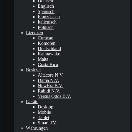
Deutsch
Englisch
Spanisch
Französisch
Italienisch
Polnisch
Lizenzen
Curacao
Komoren
Deutschland
Kahnawake
Malta
Costa Rica
Besitzer
Altacore N.V.
Dama N.V.
NewEra B.V.
Rabidi N.V.
Versus Odds B.V.
Geräte
Desktop
Mobile
Tablet
Smart TV
Währungen