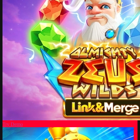
Try Demo