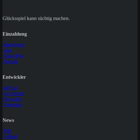
Glücksspiel kann süchtig machen.
Einzahlung
Mastercard
Visa
Apple Pay
Paysafe
Entwickler
Merkur
Novomatic
Play'n Go
Pragmatic
News
Alle
Fußball