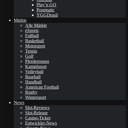
Play’n GO
Pragmatic
YGGDrasil
Märkte
Alle Märkte
eSports
Fußball
Basketball
Motorsport
Tennis
Golf
Pferderennen
Kampfsport
Volleyball
Baseball
Handball
American Football
Rugby
Wintersport
News
Slot-Reviews
Slot-Release
Casino-Ticker
Entwickler-News