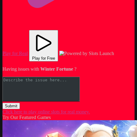
Play for Real
Play for Free
Having issues with
Winter Fortune
?
Submit
Click here to play online slots for real money.
Try Our Featured Games