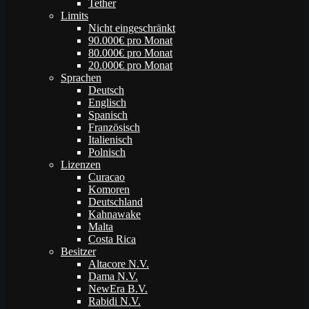
Tether
Limits
Nicht eingeschränkt
90.000€ pro Monat
80.000€ pro Monat
20.000€ pro Monat
Sprachen
Deutsch
Englisch
Spanisch
Französisch
Italienisch
Polnisch
Lizenzen
Curacao
Komoren
Deutschland
Kahnawake
Malta
Costa Rica
Besitzer
Altacore N.V.
Dama N.V.
NewEra B.V.
Rabidi N.V.