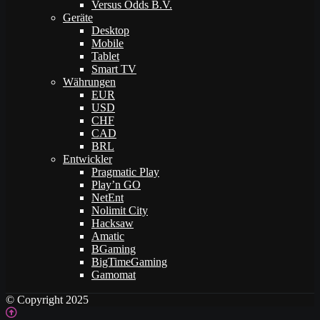
Versus Odds B.V.
Geräte
Desktop
Mobile
Tablet
Smart TV
Währungen
EUR
USD
CHF
CAD
BRL
Entwickler
Pragmatic Play
Play’n GO
NetEnt
Nolimit City
Hacksaw
Amatic
BGaming
BigTimeGaming
Gamomat
© Copyright 2025