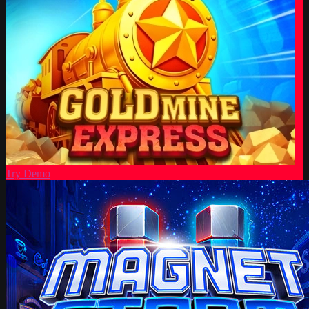
Try Demo