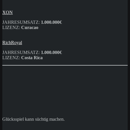
XON
JAHRESUMSATZ:
1.000.000€
LIZENZ:
Curacao
RichRoyal
JAHRESUMSATZ:
1.000.000€
LIZENZ:
Costa Rica
Glücksspiel kann süchtig machen.