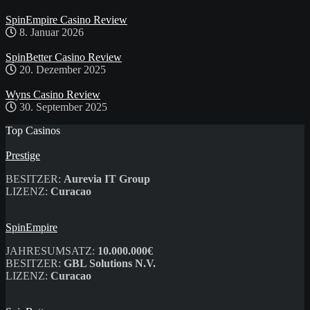
SpinEmpire Casino Review
8. Januar 2026
SpinBetter Casino Review
20. Dezember 2025
Wyns Casino Review
30. September 2025
Top Casinos
Prestige
BESITZER:
Aurevia IT Group
LIZENZ:
Curacao
SpinEmpire
JAHRESUMSATZ:
10.000.000€
BESITZER:
GBL Solutions N.V.
LIZENZ:
Curacao