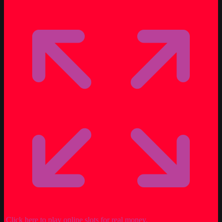
Click here to play online slots for real money.