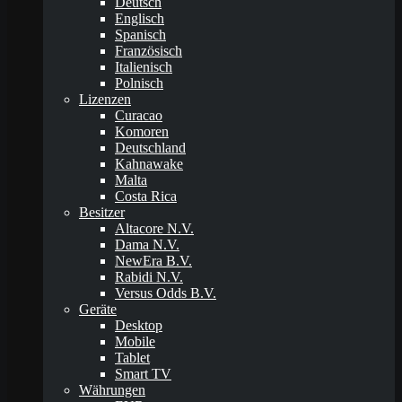
Deutsch
Englisch
Spanisch
Französisch
Italienisch
Polnisch
Lizenzen
Curacao
Komoren
Deutschland
Kahnawake
Malta
Costa Rica
Besitzer
Altacore N.V.
Dama N.V.
NewEra B.V.
Rabidi N.V.
Versus Odds B.V.
Geräte
Desktop
Mobile
Tablet
Smart TV
Währungen