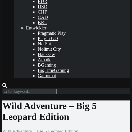
EUR
USD
CHF
CAD
BRL
Entwickler
Pragmatic Play
Play’n GO
NetEnt
Nolimit City
Hacksaw
Amatic
BGaming
BigTimeGaming
Gamomat
Wild Adventure – Big 5
Leopard Edition
Wild Adventure – Big 5 Leopard Edition