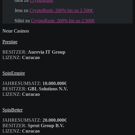
rami
zu
CryptoRush
Jens
zu
CryptoRush: 200% bis zu 2.500€
Silizi
zu
CryptoRush: 200% bis zu 2.500€
Neue Casinos
Prestige
BESITZER:
Aurevia IT Group
LIZENZ:
Curacao
SpinEmpire
JAHRESUMSATZ:
10.000.000€
BESITZER:
GBL Solutions N.V.
LIZENZ:
Curacao
SpinBetter
JAHRESUMSATZ:
20.000.000€
BESITZER:
Sprut Group B.V.
LIZENZ:
Curacao