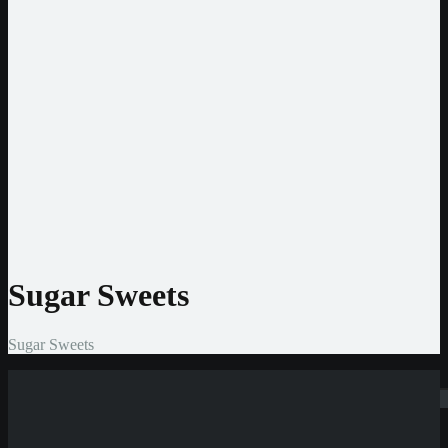
USD
CHF
CAD
BRL
Entwickler
Pragmatic Play
Play’n GO
NetEnt
Nolimit City
Hacksaw
Amatic
BGaming
BigTimeGaming
Gamomat
Sugar Sweets
Sugar Sweets
Suchen
Aktuelle