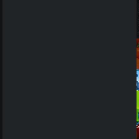
Try Demo
Aktuelles
Casino Prestige
Zahlungsmethoden
Analyse
18. Mai 2026
SpinEmpire Casino
Review
8. Januar 2026
SpinBetter Casino
Review
20. Dezember
2025
Wyns Casino Revie
30. September
2025