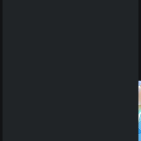
Play for Real
Play for Free
Having issues with
Sugar Sweets
?
Submit
Click here to play online slots for real money.
Try Our Featured Games