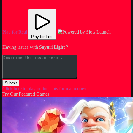
Play for Real
Play for Free
Having issues with
Sayuri Light
?
Submit
Click here to play online slots for real money.
Try Our Featured Games