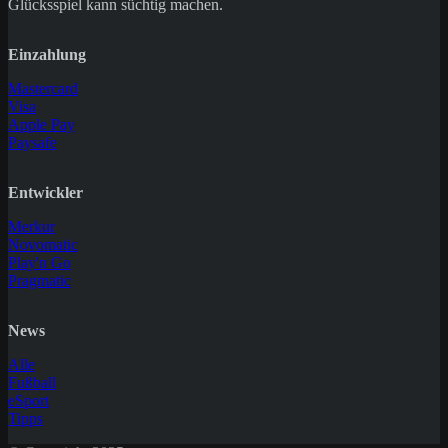
Glücksspiel kann süchtig machen.
Einzahlung
Mastercard
Visa
Apple Pay
Paysafe
Entwickler
Merkur
Novomatic
Play'n Go
Pragmatic
News
Alle
Fußball
eSport
Tipps