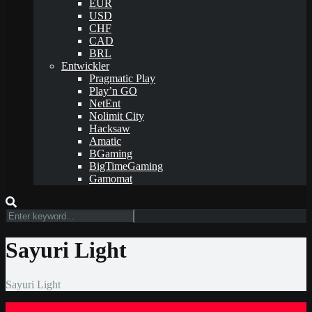
EUR
USD
CHF
CAD
BRL
Entwickler
Pragmatic Play
Play’n GO
NetEnt
Nolimit City
Hacksaw
Amatic
BGaming
BigTimeGaming
Gamomat
Sayuri Light
Sayuri Light