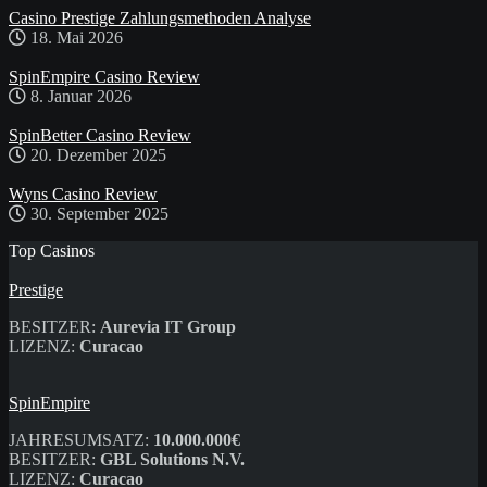
Casino Prestige Zahlungsmethoden Analyse
18. Mai 2026
SpinEmpire Casino Review
8. Januar 2026
SpinBetter Casino Review
20. Dezember 2025
Wyns Casino Review
30. September 2025
Top Casinos
Prestige
BESITZER:
Aurevia IT Group
LIZENZ:
Curacao
SpinEmpire
JAHRESUMSATZ:
10.000.000€
BESITZER:
GBL Solutions N.V.
LIZENZ:
Curacao