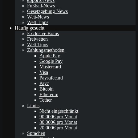
eSports-News
Fußball-News
Gesetzgebung-News
Wett-News
Wett-Tipps
Häufig gesucht
Exclusive Bonis
Freiwetten
Wett Tipps
Zahlungsmethoden
Apple Pay
Google Pay
Mastercard
Visa
Paysafecard
Payz
Bitcoin
Ethereum
Tether
Limits
Nicht eingeschränkt
90.000€ pro Monat
80.000€ pro Monat
20.000€ pro Monat
Sprachen