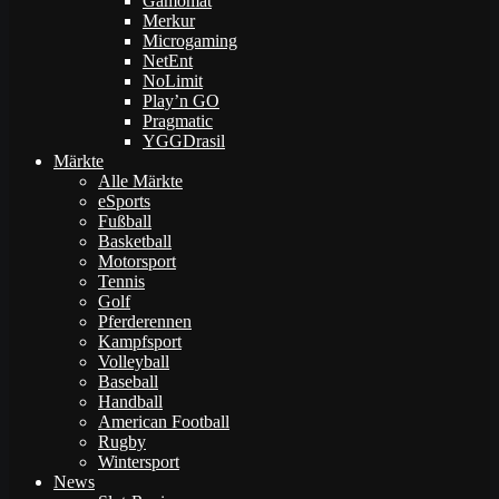
Gamomat
Merkur
Microgaming
NetEnt
NoLimit
Play’n GO
Pragmatic
YGGDrasil
Märkte
Alle Märkte
eSports
Fußball
Basketball
Motorsport
Tennis
Golf
Pferderennen
Kampfsport
Volleyball
Baseball
Handball
American Football
Rugby
Wintersport
News