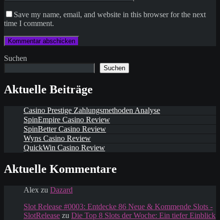
Save my name, email, and website in this browser for the next
time I comment.
Suchen
Suchen
Aktuelle Beiträge
Casino Prestige Zahlungsmethoden Analyse
SpinEmpire Casino Review
SpinBetter Casino Review
Wyns Casino Review
QuickWin Casino Review
Aktuelle Kommentare
Alex
zu
Dazard
Slot Release #0003: Entdecke 86 Neue & Kommende Slots -
SlotRelease
zu
Die Top 8 Slots der Woche: Ein tiefer Einblick