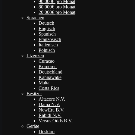
90.000€ pro Monat
80.000€ pro Monat
20.000€ pro Monat
Sprachen
Deutsch
Englisch
Spanisch
Französisch
Italienisch
Polnisch
Lizenzen
Curacao
Komoren
Deutschland
Kahnawake
Malta
Costa Rica
Besitzer
Altacore N.V.
Dama N.V.
NewEra B.V.
Rabidi N.V.
Versus Odds B.V.
Geräte
Desktop