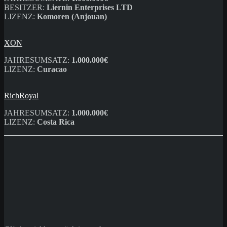
BESITZER:
Liernin Enterprises LTD
LIZENZ:
Komoren (Anjouan)
XON
JAHRESUMSATZ:
1.000.000€
LIZENZ:
Curacao
RichRoyal
JAHRESUMSATZ:
1.000.000€
LIZENZ:
Costa Rica