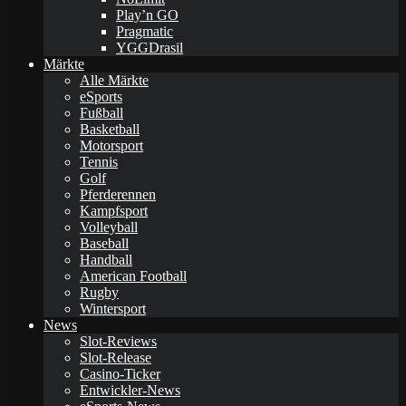
Play’n GO
Pragmatic
YGGDrasil
Märkte
Alle Märkte
eSports
Fußball
Basketball
Motorsport
Tennis
Golf
Pferderennen
Kampfsport
Volleyball
Baseball
Handball
American Football
Rugby
Wintersport
News
Slot-Reviews
Slot-Release
Casino-Ticker
Entwickler-News