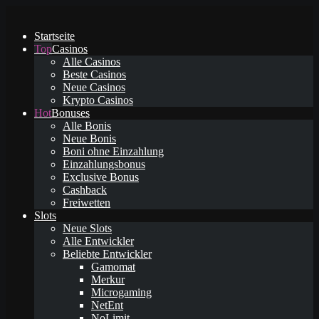
Startseite
Casinos
Alle Casinos
Beste Casinos
Neue Casinos
Krypto Casinos
Bonuses
Alle Bonis
Neue Bonis
Boni ohne Einzahlung
Einzahlungsbonus
Exclusive Bonus
Cashback
Freiwetten
Slots
Neue Slots
Alle Entwickler
Beliebte Entwickler
Gamomat
Merkur
Microgaming
NetEnt
NoLimit