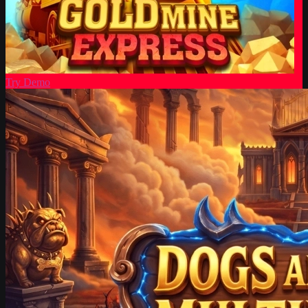
Try Demo