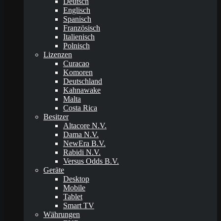
Deutsch
Englisch
Spanisch
Französisch
Italienisch
Polnisch
Lizenzen
Curacao
Komoren
Deutschland
Kahnawake
Malta
Costa Rica
Besitzer
Altacore N.V.
Dama N.V.
NewEra B.V.
Rabidi N.V.
Versus Odds B.V.
Geräte
Desktop
Mobile
Tablet
Smart TV
Währungen