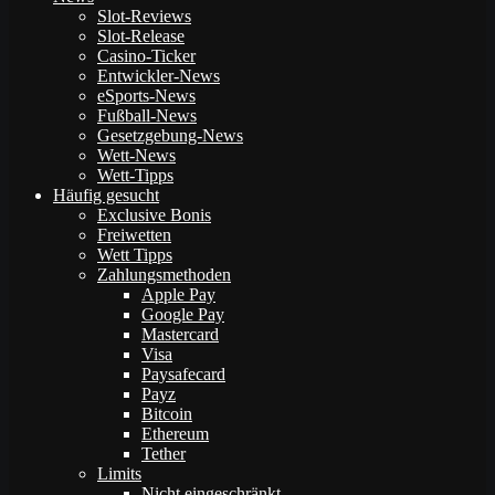
Slot-Reviews
Slot-Release
Casino-Ticker
Entwickler-News
eSports-News
Fußball-News
Gesetzgebung-News
Wett-News
Wett-Tipps
Häufig gesucht
Exclusive Bonis
Freiwetten
Wett Tipps
Zahlungsmethoden
Apple Pay
Google Pay
Mastercard
Visa
Paysafecard
Payz
Bitcoin
Ethereum
Tether
Limits
Nicht eingeschränkt