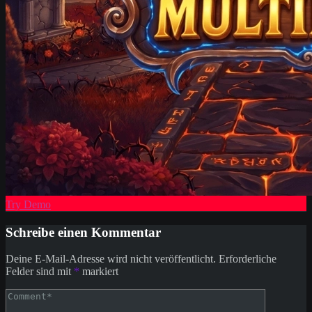
Try Demo
Schreibe einen Kommentar
Deine E-Mail-Adresse wird nicht veröffentlicht.
Erforderliche
Felder sind mit
*
markiert