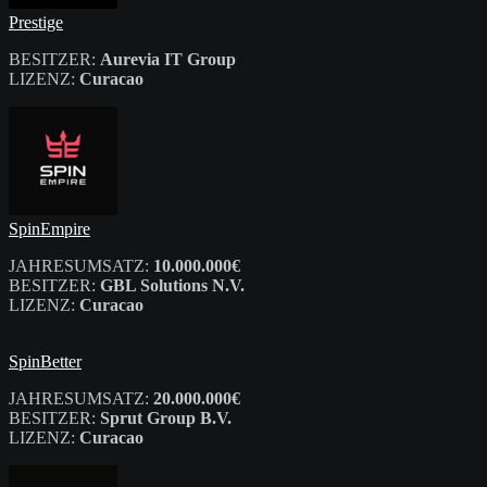
Prestige
BESITZER:
Aurevia IT Group
LIZENZ:
Curacao
SpinEmpire
JAHRESUMSATZ:
10.000.000€
BESITZER:
GBL Solutions N.V.
LIZENZ:
Curacao
SpinBetter
JAHRESUMSATZ:
20.000.000€
BESITZER:
Sprut Group B.V.
LIZENZ:
Curacao