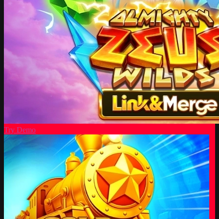
Try Demo