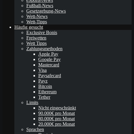
eSports-News
Fußball-News
Gesetzgebung-News
Wett-News
Wett-Tipps
Häufig gesucht
Exclusive Bonis
Freiwetten
Wett Tipps
Zahlungsmethoden
Apple Pay
Google Pay
Mastercard
Visa
Paysafecard
Payz
Bitcoin
Ethereum
Tether
Limits
Nicht eingeschränkt
90.000€ pro Monat
80.000€ pro Monat
20.000€ pro Monat
Sprachen