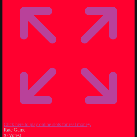
Click here to play online slots for real money.
Rate Game
(
0
Votes)