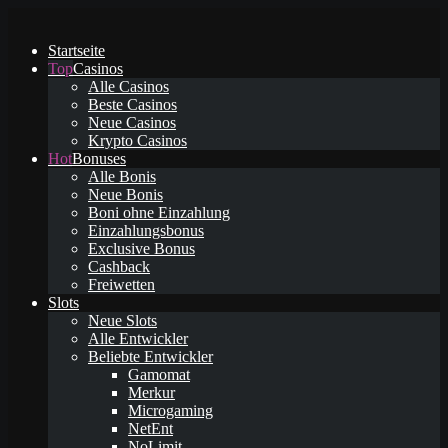
Startseite
Casinos
Alle Casinos
Beste Casinos
Neue Casinos
Krypto Casinos
Bonuses
Alle Bonis
Neue Bonis
Boni ohne Einzahlung
Einzahlungsbonus
Exclusive Bonus
Cashback
Freiwetten
Slots
Neue Slots
Alle Entwickler
Beliebte Entwickler
Gamomat
Merkur
Microgaming
NetEnt
NoLimit