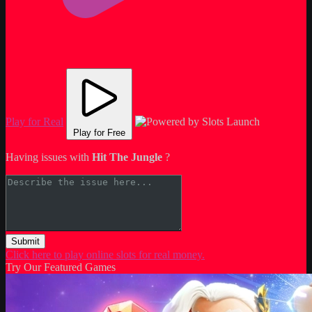
Play for Real
Play for Free
Having issues with
Hit The Jungle
?
Submit
Click here to play online slots for real money.
Try Our Featured Games