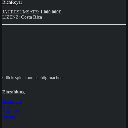
RichRoyal
JAHRESUMSATZ:
1.000.000€
LIZENZ:
Costa Rica
Glücksspiel kann süchtig machen.
Einzahlung
Mastercard
Visa
Apple Pay
Paysafe