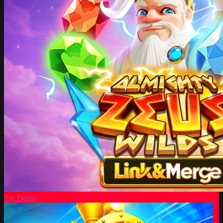
Try Demo