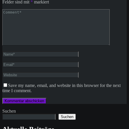
Felder sind mit
*
markiert
Save my name, email, and website in this browser for the next
time I comment.
Suchen
Suchen