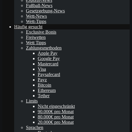
eSports-News
Fußball-News
Gesetzgebung-News
Wett-News
Wett-Tipps
Häufig gesucht
Exclusive Bonis
Freiwetten
Wett Tipps
Zahlungsmethoden
Apple Pay
Google Pay
Mastercard
Visa
Paysafecard
Payz
Bitcoin
Ethereum
Tether
Limits
Nicht eingeschränkt
90.000€ pro Monat
80.000€ pro Monat
20.000€ pro Monat
Sprachen