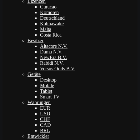
Lizenzen
Curacao
Komoren
Deutschland
Kahnawake
Malta
Costa Rica
Besitzer
Altacore N.V.
Dama N.V.
NewEra B.V.
Rabidi N.V.
Versus Odds B.V.
Geräte
Desktop
Mobile
Tablet
Smart TV
Währungen
EUR
USD
CHF
CAD
BRL
Entwickler