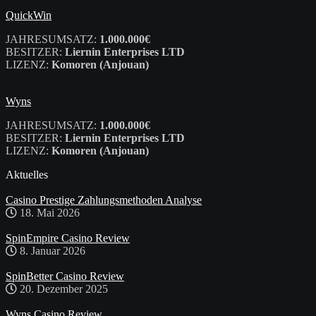
QuickWin
JAHRESUMSATZ:
1.000.000€
BESITZER:
Liernin Enterprises LTD
LIZENZ:
Komoren (Anjouan)
Wyns
JAHRESUMSATZ:
1.000.000€
BESITZER:
Liernin Enterprises LTD
LIZENZ:
Komoren (Anjouan)
Aktuelles
Casino Prestige Zahlungsmethoden Analyse
18. Mai 2026
SpinEmpire Casino Review
8. Januar 2026
SpinBetter Casino Review
20. Dezember 2025
Wyns Casino Review