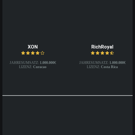
XON
RichRoyal
JAHRESUMSATZ:
1.000.000€
JAHRESUMSATZ:
1.000.000€
LIZENZ:
Curacao
LIZENZ:
Costa Rica