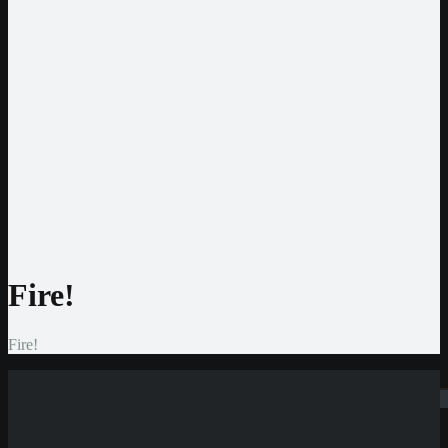
USD
CHF
CAD
BRL
Entwickler
Pragmatic Play
Play’n GO
NetEnt
Nolimit City
Hacksaw
Amatic
BGaming
BigTimeGaming
Gamomat
Fire!
Fire!
Suchen