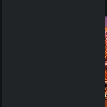
Try Demo