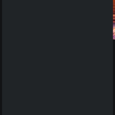
Try Demo
Schreibe einen Kommentar
Deine E-Mail-Adresse wird nicht veröffentlicht.
Erforderliche Felder sind mit
*
markiert