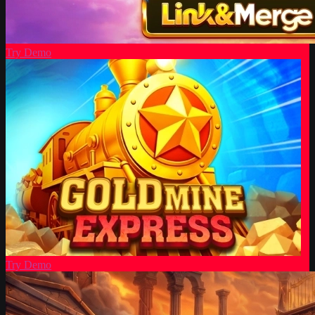
Try Demo
Try Demo