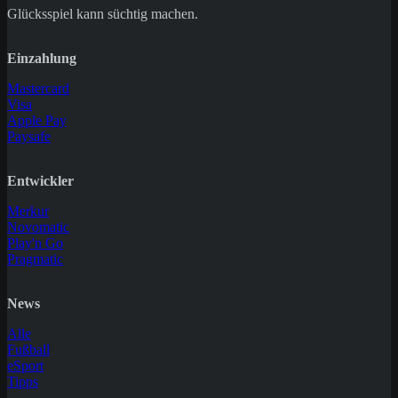
Glücksspiel kann süchtig machen.
Einzahlung
Mastercard
Visa
Apple Pay
Paysafe
Entwickler
Merkur
Novomatic
Play'n Go
Pragmatic
News
Alle
Fußball
eSport
Tipps