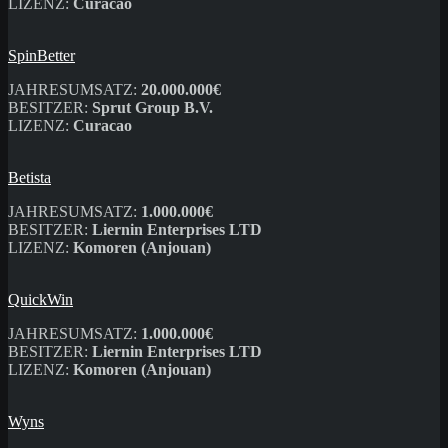
LIZENZ:
Curacao
SpinBetter
JAHRESUMSATZ:
20.000.000€
BESITZER:
Sprut Group B.V.
LIZENZ:
Curacao
Betista
JAHRESUMSATZ:
1.000.000€
BESITZER:
Liernin Enterprises LTD
LIZENZ:
Komoren (Anjouan)
QuickWin
JAHRESUMSATZ:
1.000.000€
BESITZER:
Liernin Enterprises LTD
LIZENZ:
Komoren (Anjouan)
Wyns