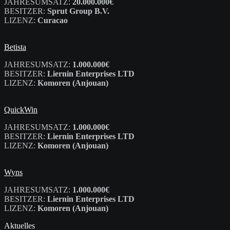
JAHRESUMSATZ:
20.000.000€
BESITZER:
Sprut Group B.V.
LIZENZ:
Curacao
Betista
JAHRESUMSATZ:
1.000.000€
BESITZER:
Liernin Enterprises LTD
LIZENZ:
Komoren (Anjouan)
QuickWin
JAHRESUMSATZ:
1.000.000€
BESITZER:
Liernin Enterprises LTD
LIZENZ:
Komoren (Anjouan)
Wyns
JAHRESUMSATZ:
1.000.000€
BESITZER:
Liernin Enterprises LTD
LIZENZ:
Komoren (Anjouan)
Aktuelles