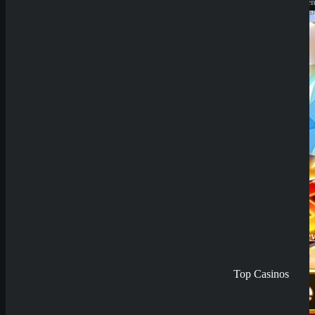
Komoren
Komore
Try Our Featured Games
(Anjouan)
(Anjoua
Aktuelles
Casino Prestige
Zahlungsmethoden
Analyse
18. Mai 2026
SpinEmpire Casino
Review
8. Januar 2026
SpinBetter Casino
Review
20. Dezember
2025
Wyns Casino Revie
30. September
2025
Top Casinos