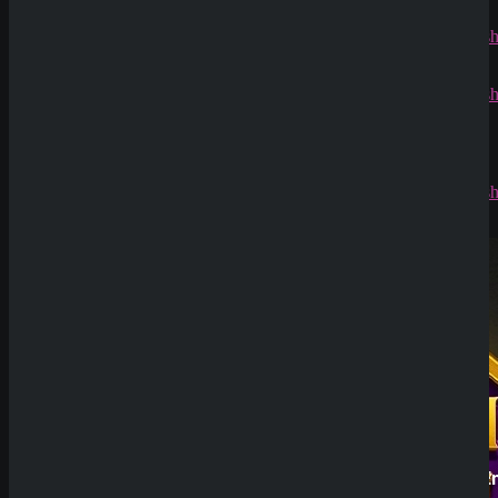
rami
zu
CryptoRus
Jens
zu
CryptoRush
200% bis
zu 2.500€
Silizi
zu
CryptoRush
200% bis
zu 2.500€
Neue Casinos
Prestige
SpinE