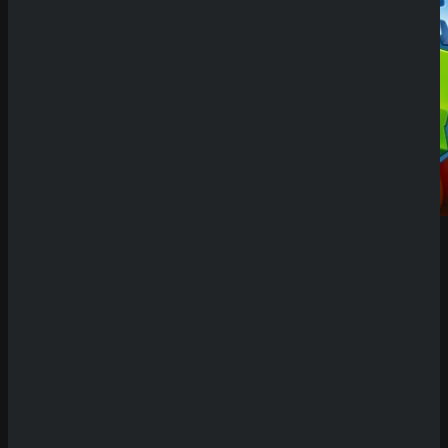
Try Demo
Schreibe einen Kommentar
Deine E-Mail-Adresse wird nicht veröffentlicht.
Erforderliche Felder sind mit
*
markiert