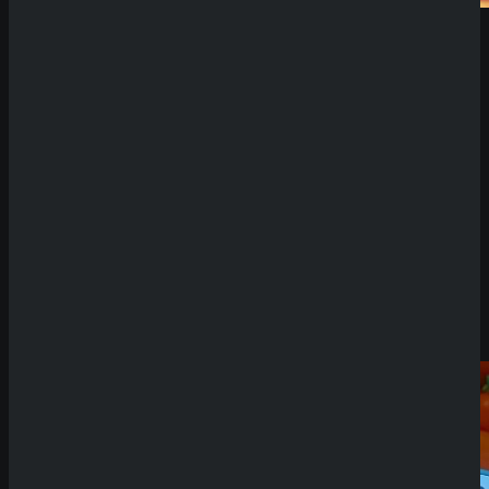
Try Demo
Try Demo