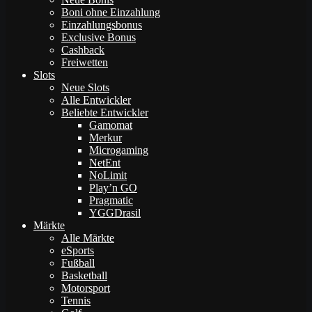
Boni ohne Einzahlung
Einzahlungsbonus
Exclusive Bonus
Cashback
Freiwetten
Slots
Neue Slots
Alle Entwickler
Beliebte Entwickler
Gamomat
Merkur
Microgaming
NetEnt
NoLimit
Play’n GO
Pragmatic
YGGDrasil
Märkte
Alle Märkte
eSports
Fußball
Basketball
Motorsport
Tennis