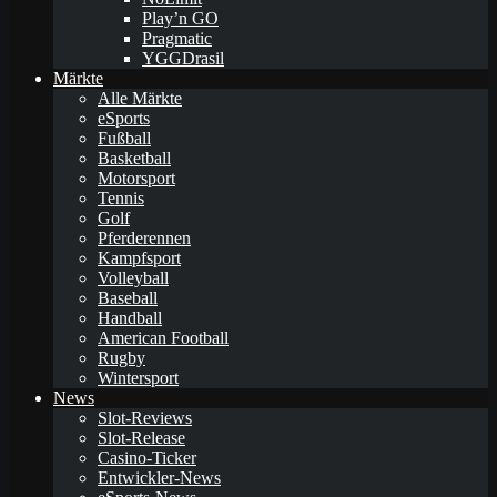
Play’n GO
Pragmatic
YGGDrasil
Märkte
Alle Märkte
eSports
Fußball
Basketball
Motorsport
Tennis
Golf
Pferderennen
Kampfsport
Volleyball
Baseball
Handball
American Football
Rugby
Wintersport
News
Slot-Reviews
Slot-Release
Casino-Ticker
Entwickler-News