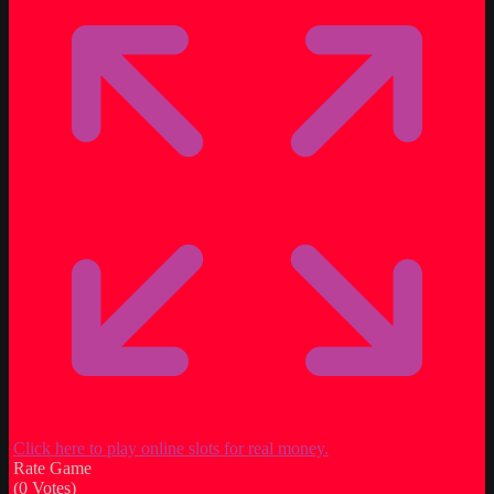
Click here to play online slots for real money.
Rate Game
(
0
Votes)