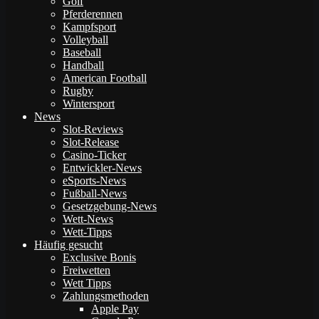
Golf
Pferderennen
Kampfsport
Volleyball
Baseball
Handball
American Football
Rugby
Wintersport
News
Slot-Reviews
Slot-Release
Casino-Ticker
Entwickler-News
eSports-News
Fußball-News
Gesetzgebung-News
Wett-News
Wett-Tipps
Häufig gesucht
Exclusive Bonis
Freiwetten
Wett Tipps
Zahlungsmethoden
Apple Pay