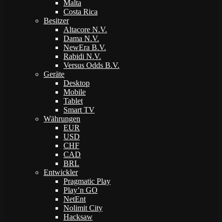
Malta
Costa Rica
Besitzer
Altacore N.V.
Dama N.V.
NewEra B.V.
Rabidi N.V.
Versus Odds B.V.
Geräte
Desktop
Mobile
Tablet
Smart TV
Währungen
EUR
USD
CHF
CAD
BRL
Entwickler
Pragmatic Play
Play’n GO
NetEnt
Nolimit City
Hacksaw