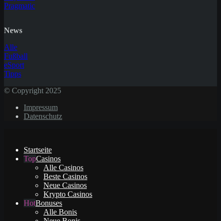
Pragmatic
News
Alle
Fußball
eSport
Tipps
© Copyright 2025
Impressum
Datenschutz
Startseite
Casinos
Alle Casinos
Beste Casinos
Neue Casinos
Krypto Casinos
Bonuses
Alle Bonis
Neue Bonis