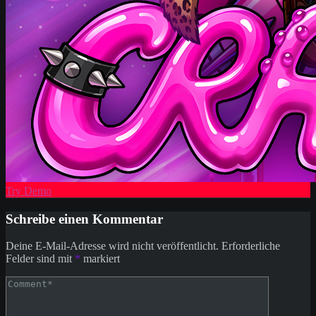
Try Demo
Schreibe einen Kommentar
Deine E-Mail-Adresse wird nicht veröffentlicht.
Erforderliche
Felder sind mit
*
markiert