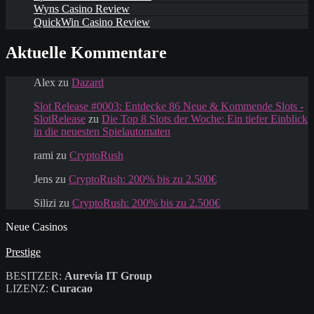
Wyns Casino Review
QuickWin Casino Review
Aktuelle Kommentare
Alex
zu
Dazard
Slot Release #0003: Entdecke 86 Neue & Kommende Slots -
SlotRelease
zu
Die Top 8 Slots der Woche: Ein tiefer Einblick
in die neuesten Spielautomaten
rami
zu
CryptoRush
Jens
zu
CryptoRush: 200% bis zu 2.500€
Silizi
zu
CryptoRush: 200% bis zu 2.500€
Neue Casinos
Prestige
BESITZER:
Aurevia IT Group
LIZENZ:
Curacao