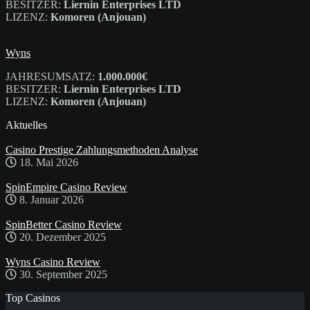
BESITZER:
Liernin Enterprises LTD
LIZENZ:
Komoren (Anjouan)
Wyns
JAHRESUMSATZ:
1.000.000€
BESITZER:
Liernin Enterprises LTD
LIZENZ:
Komoren (Anjouan)
Aktuelles
Casino Prestige Zahlungsmethoden Analyse
18. Mai 2026
SpinEmpire Casino Review
8. Januar 2026
SpinBetter Casino Review
20. Dezember 2025
Wyns Casino Review
30. September 2025
Top Casinos