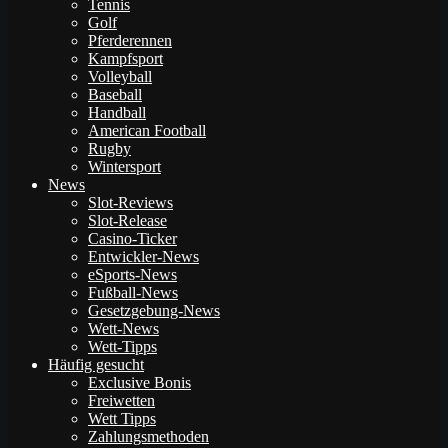
Tennis
Golf
Pferderennen
Kampfsport
Volleyball
Baseball
Handball
American Football
Rugby
Wintersport
News
Slot-Reviews
Slot-Release
Casino-Ticker
Entwickler-News
eSports-News
Fußball-News
Gesetzgebung-News
Wett-News
Wett-Tipps
Häufig gesucht
Exclusive Bonis
Freiwetten
Wett Tipps
Zahlungsmethoden