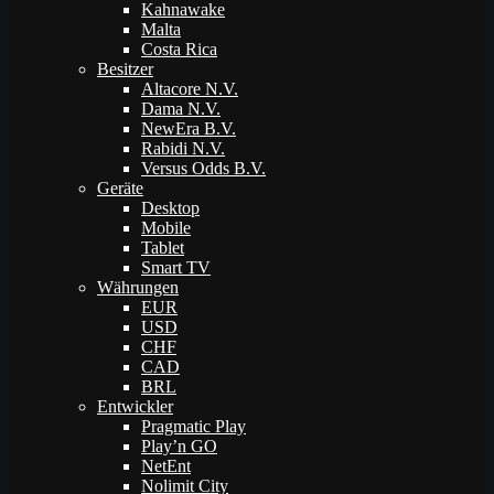
Kahnawake
Malta
Costa Rica
Besitzer
Altacore N.V.
Dama N.V.
NewEra B.V.
Rabidi N.V.
Versus Odds B.V.
Geräte
Desktop
Mobile
Tablet
Smart TV
Währungen
EUR
USD
CHF
CAD
BRL
Entwickler
Pragmatic Play
Play’n GO
NetEnt
Nolimit City