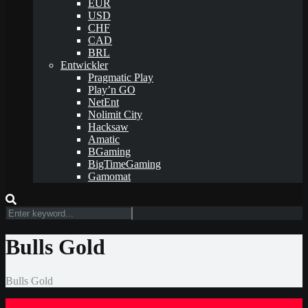
EUR
USD
CHF
CAD
BRL
Entwickler
Pragmatic Play
Play’n GO
NetEnt
Nolimit City
Hacksaw
Amatic
BGaming
BigTimeGaming
Gamomat
Bulls Gold
Bulls Gold