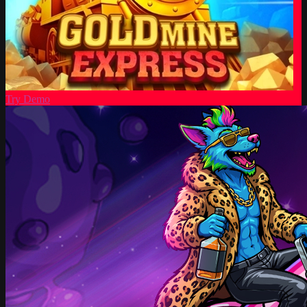
Try Demo