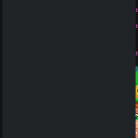
rami
zu
CryptoRus
Jens
zu
CryptoRush
200% bis
zu 2.500€
Silizi
zu
CryptoRush
200% bis
zu 2.500€
Neue Casinos
Prestige
SpinE