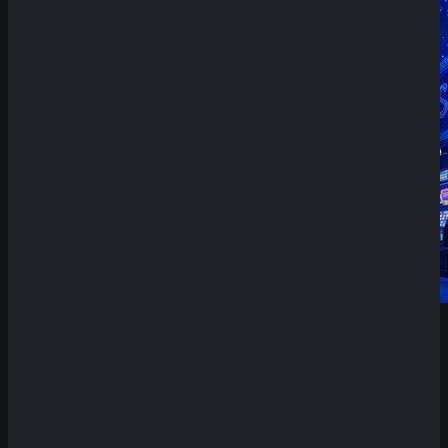
Try Demo
Schreibe einen Kommentar
Deine E-Mail-Adresse wird nicht veröffentlicht.
Erforderliche Felder sind mit
*
markiert