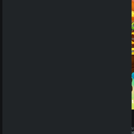
BESITZER:
JAHRES
Aurevia
10.000.0
IT
BESITZE
Group
GBL
LIZENZ:
Solution
Curacao
N.V.
LIZENZ:
Curacao
SpinBetter
Betist
JAHRESUMSATZ:
JAHRES
20.000.000€
1.000.00