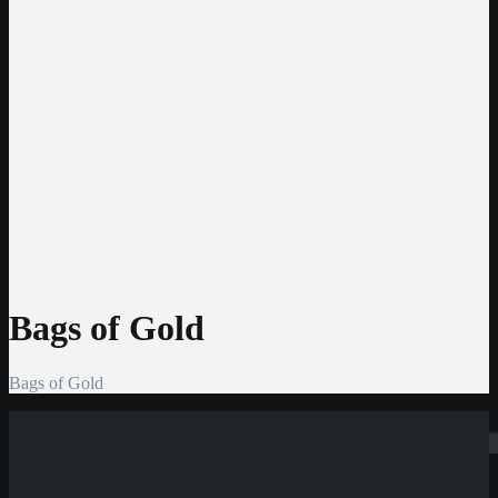
USD
CHF
CAD
BRL
Entwickler
Pragmatic Play
Play’n GO
NetEnt
Nolimit City
Hacksaw
Amatic
BGaming
BigTimeGaming
Gamomat
Bags of Gold
Bags of Gold
Suchen