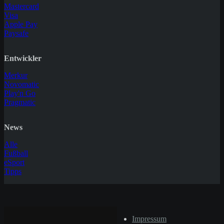
Mastercard
Visa
Apple Pay
Paysafe
Entwickler
Merkur
Novomatic
Play'n Go
Pragmatic
News
Alle
Fußball
eSport
Tipps
© Copyright 2025
Impressum