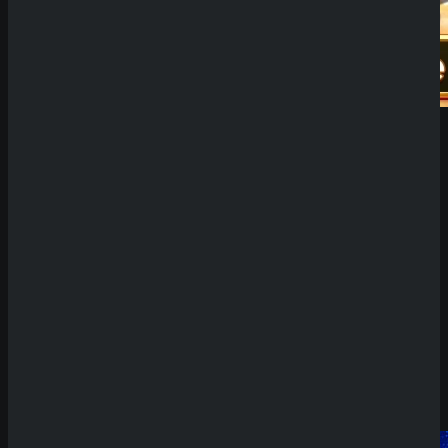
Try Demo
Try Demo